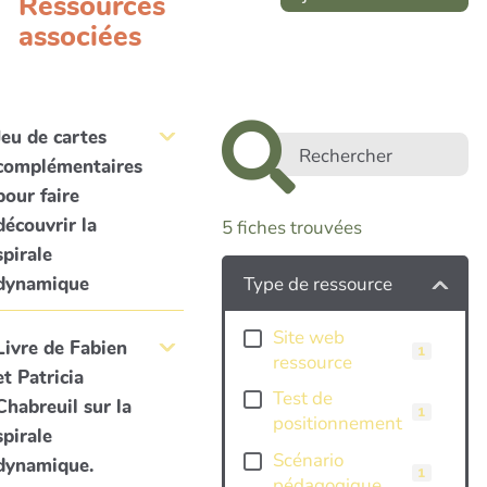
Ressources
associées
Jeu de cartes
complémentaires
pour faire
découvrir la
5
fiches trouvées
spirale
dynamique
Type de ressource
Site web
Livre de Fabien
1
ressource
et Patricia
Test de
Chabreuil sur la
1
positionnement
spirale
Scénario
dynamique.
1
pédagogique