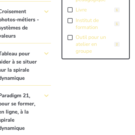
Livre
1
Croisement
photos-métiers -
Institut de
1
formation
systèmes de
valeurs
Outil pour un
atelier en
2
groupe
Tableau pour
aider à se situer
sur la spirale
dynamique
Paradigm 21,
pour se former,
en ligne, à la
spirale
dynamique